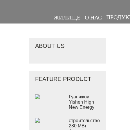
ПРОДУК
ЖИЛИЩЕ
О НАС
ABOUT US
FEATURE PRODUCT
Гуанчжоу
Yishen High
New Energy
Co., Ltd. на
выставке
строительство
2024 в
280 МВт
Польше