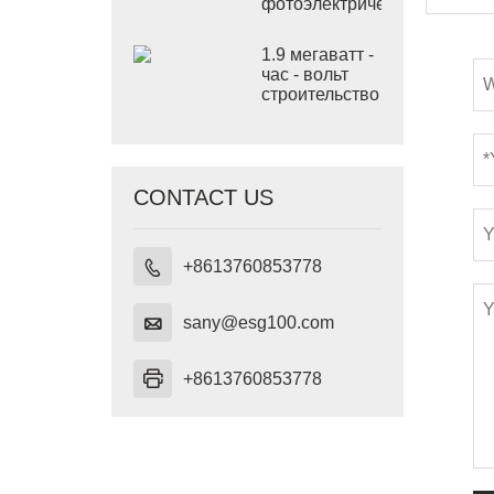
фотоэлектрической
электростанции
в Калифорнии
1.9 мегаватт -
час - вольт
строительство
системы
накопления
энергии
мощностью 1,
CONTACT US
+8613760853778


sany@esg100.com

+8613760853778