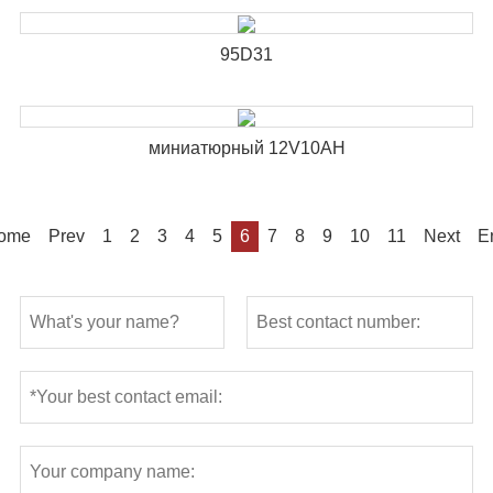
95D31
миниатюрный 12V10AH
ome
Prev
1
2
3
4
5
6
7
8
9
10
11
Next
E